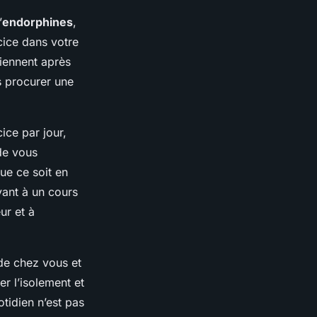
’
endorphines
,
cice dans votre
viennent après
s procurer une
ce par jour,
de vous
ue ce soit en
vant à un cours
ur et à
de chez vous et
er l’isolement et
tidien n’est pas