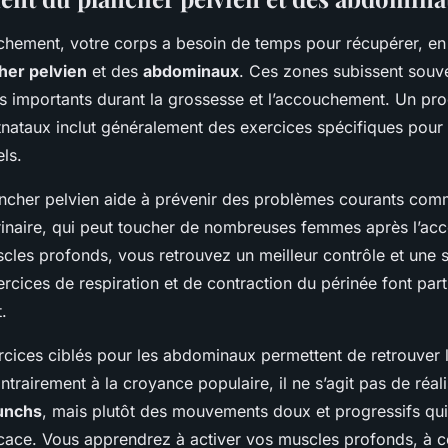
hement, votre corps a besoin de temps pour récupérer, en p
her pelvien
et des
abdominaux
. Ces zones subissent souv
ts importants durant la grossesse et l’accouchement. Un p
tnataux inclut généralement des exercices spécifiques pour
ls.
ancher pelvien aide à prévenir des problèmes courants co
urinaire, qui peut toucher de nombreuses femmes après l’a
scles profonds, vous retrouvez un meilleur contrôle et une 
ercices de respiration et de contraction du périnée font part
.
rcices ciblés pour les abdominaux permettent de retrouver l
ntrairement à la croyance populaire, il ne s’agit pas de réal
unchs
, mais plutôt des mouvements doux et progressifs qui
icace. Vous apprendrez à activer vos muscles profonds, à c