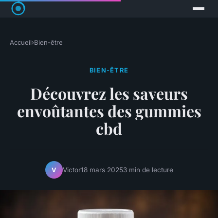
Accueil
›
Bien-être
BIEN-ÊTRE
Découvrez les saveurs
envoûtantes des gummies
cbd
Victor
18 mars 2025
3 min de lecture
V