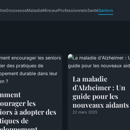
tre
Grossesse
Maladie
Minceur
Professionnels
Santé
Seniors
La maladie
d'Alzheimer : Un
mment
guide pour les
ourager les
nouveaux aidants
iors à adopter des
22 mars 2025
tiques de
eloppement