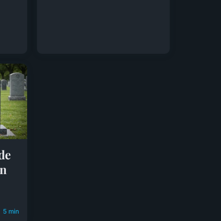
de
un
5 min