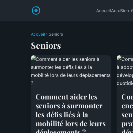
Accueil
Actu
Bien-ê
Accueil
› Seniors
Seniors
Comment aider les
Co
seniors à surmonter
enc
les défis liés à la
sen
mobilité lors de leurs
pra
déplacements ?
dév