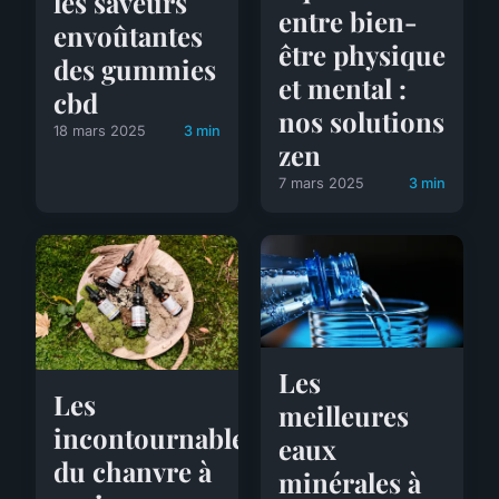
les saveurs
entre bien-
envoûtantes
être physique
des gummies
et mental :
cbd
nos solutions
18 mars 2025
3 min
zen
7 mars 2025
3 min
Les
Les
meilleures
incontournables
eaux
du chanvre à
minérales à