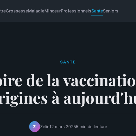
tre
Grossesse
Maladie
Minceur
Professionnels
Santé
Seniors
SANTÉ
oire de la vaccinatio
rigines à aujourd'h
Zélie
12 mars 2025
5 min de lecture
Z