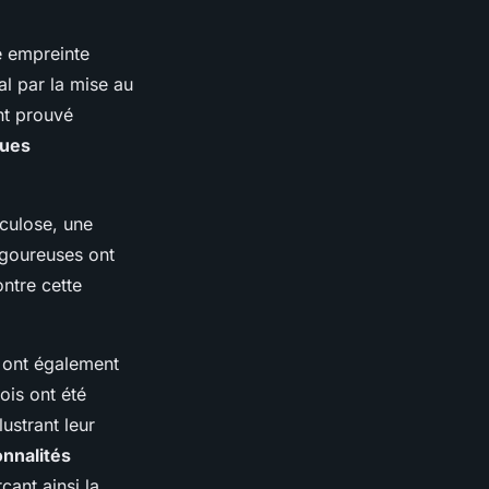
e empreinte
al par la mise au
nt prouvé
ques
rculose, une
igoureuses ont
ntre cette
 ont également
ois ont été
ustrant leur
nnalités
ant ainsi la