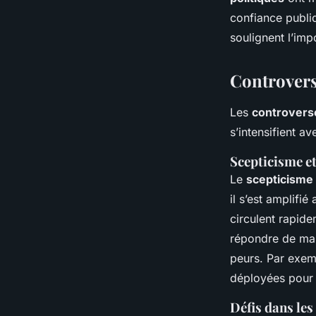
confiance publiq
soulignent l’imp
Controverse
Les
controverse
s’intensifient a
Scepticisme e
Le
scepticisme 
il s’est amplifi
circulent rapide
répondre de man
peurs. Par exem
déployées pour
Défis dans le