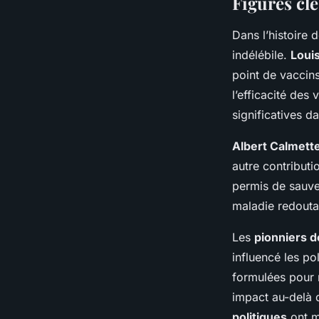
Figures clé
Dans l’histoire 
indélébile.
Loui
point de vaccin
l’efficacité des
significatives d
Albert Calmett
autre contribut
permis de sauver
maladie redouta
Les
pionniers d
influencé les po
formulées pour r
impact au-delà 
politiques
ont m