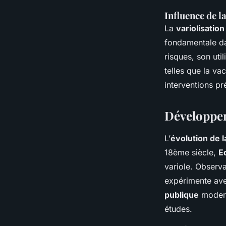
Influence de l
La
variolisation
fondamentale da
risques, son uti
telles que la va
interventions pr
Développem
L’
évolution de l
18ème siècle,
E
variole. Observa
expérimente avec
publique
moderne
études.