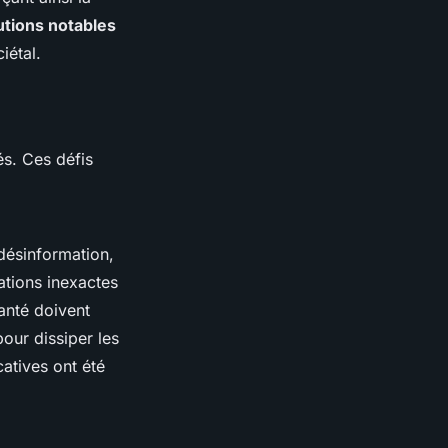
utions notables
iétal.
és. Ces défis
désinformation,
ations inexactes
anté doivent
our dissiper les
atives ont été