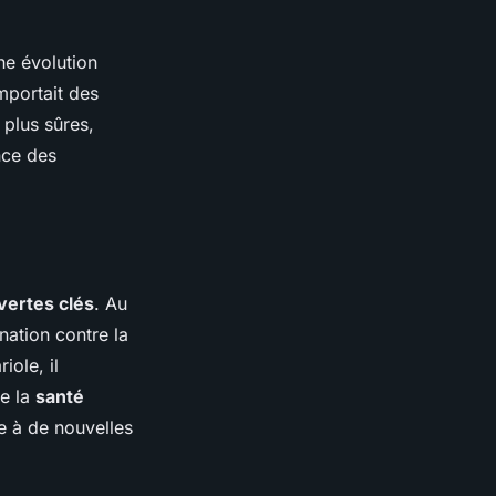
ne évolution
mportait des
 plus sûres,
nce des
ertes clés
. Au
nation contre la
iole, il
de la
santé
ie à de nouvelles