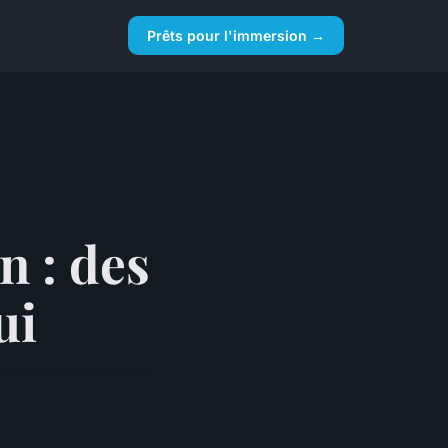
Prêts pour l'immersion →
n : des
ui