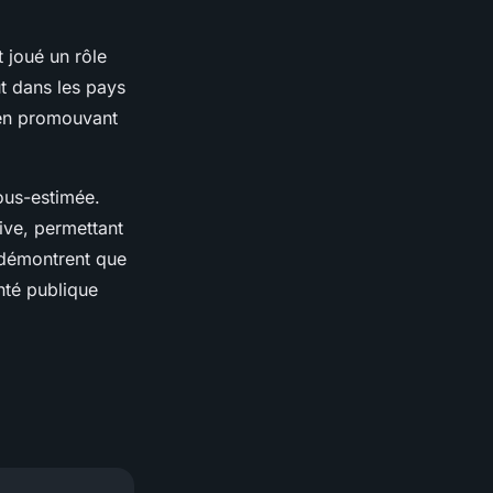
t joué un rôle
ut dans les pays
t en promouvant
ous-estimée.
ive, permettant
 démontrent que
nté publique