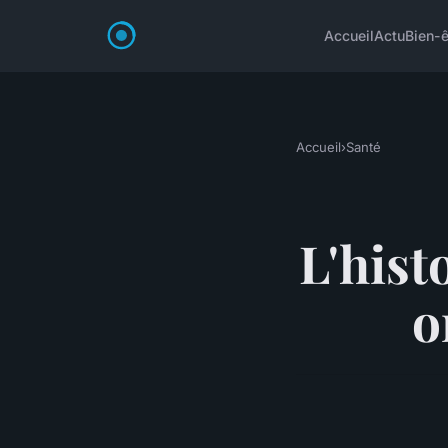
Accueil
Actu
Bien-ê
Accueil
›
Santé
L'hist
o