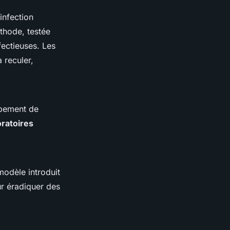
infection
éthode, testée
fectieuses. Les
 reculer,
ppement de
oratoires
odèle introduit
ur éradiquer des