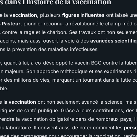
s dans l’histoire de la vaccination
de la
vaccination
, plusieurs
figures influentes
ont laissé un
s Pasteur
, pionnier reconnu, a révolutionné le champ médic
s contre la rage et le charbon. Ses travaux ont non seuleme
 vaccins, mais aussi ouvert la voie à des
avancées scientifi
ans la prévention des maladies infectieuses.
e
, quant à lui, a co-développé le vaccin BCG contre la tube
ion majeure. Son approche méthodique et ses expériences r
 des millions de vies, marquant un tournant dans la lutte co
ble.
e la vaccination
ont non seulement avancé la science, mais
litiques de santé publique. Grâce à leurs contributions, des l
endre la vaccination obligatoire dans de nombreux pays, ill
du laboratoire. Il convient aussi de noter comment les
perso
ené des campagnes pour encourager la vaccination, renforç