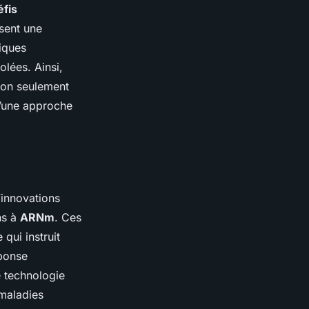
éfis
sent une
iques
olées. Ainsi,
non seulement
d’une approche
innovations
ns à
ARNm
. Ces
qui instruit
éponse
te technologie
 maladies